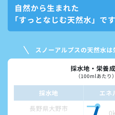
採水地・栄養
（100mlあたり
採水地
エネ
長野県大野市
0