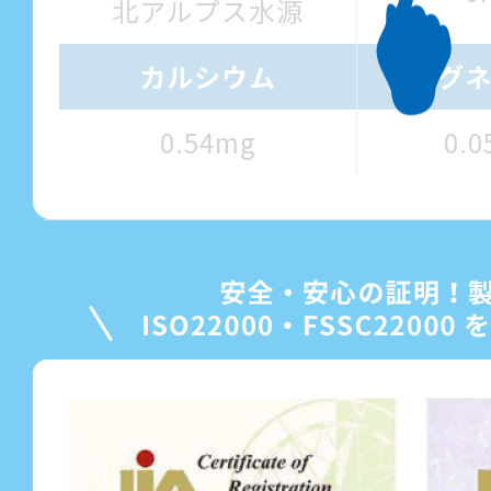
北アルプス水源
カルシウム
マグ
0.54mg
0.